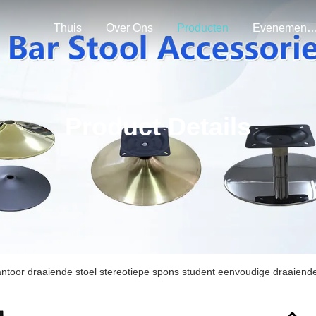
Thuis
Over Ons
Producten
Evenemen
Product Details
toor draaiende stoel stereotiepe spons student eenvoudige draaiende