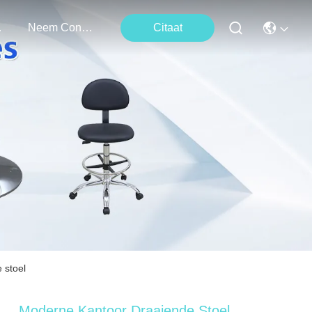
ten
Neem Contact Met Ons Op
Citaat
 stoel
Moderne Kantoor Draaiende Stoel