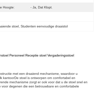
re Hoogte:
- Ja, Dat Klopt.
aaiende stoel
, 
Studenten eenvoudige draaistol
stoel Personeel Receptie stoel Vergaderingsstoel
constructie met een draaiend mechanisme, waardoor u
lk kantoorDe stoel is ontworpen om comfortabel en
erende mechanisme zorgt er ook voor dat u de stoel snel en
euze voor degenen die een betrouwbare en comfortabele