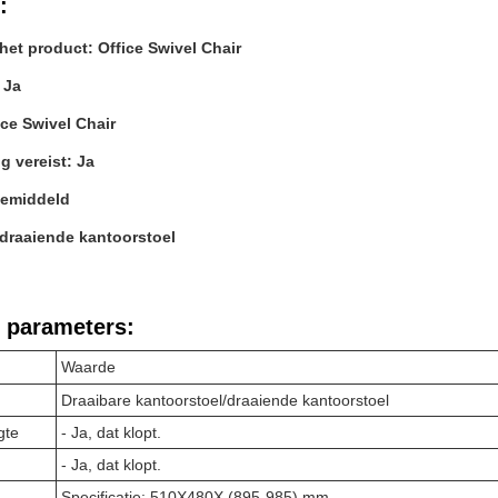
:
et product: Office Swivel Chair
 Ja
ce Swivel Chair
g vereist: Ja
Gemiddeld
 draaiende kantoorstoel
 parameters:
Waarde
Draaibare kantoorstoel/draaiende kantoorstoel
gte
- Ja, dat klopt.
- Ja, dat klopt.
Specificatie: 510X480X (895-985) mm