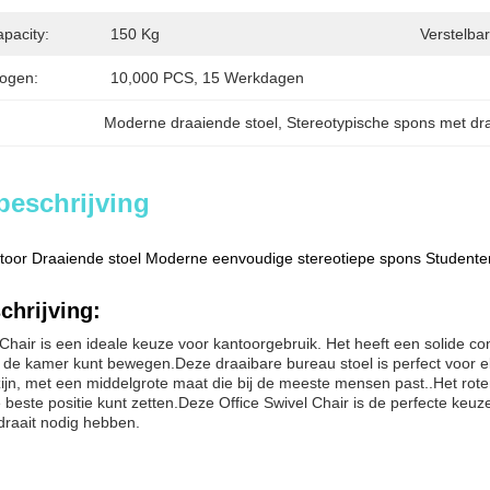
pacity:
150 Kg
Verstelba
ogen:
10,000 PCS, 15 Werkdagen
Moderne draaiende stoel
, 
Stereotypische spons met dr
beschrijving
oor Draaiende stoel Moderne eenvoudige stereotiepe spons Studenten
chrijving:
 Chair is een ideale keuze voor kantoorgebruik. Het heeft een solide 
 de kamer kunt bewegen.Deze draaibare bureau stoel is perfect voor e
ijn, met een middelgrote maat die bij de meeste mensen past..Het rot
e beste positie kunt zetten.Deze Office Swivel Chair is de perfecte k
 draait nodig hebben.