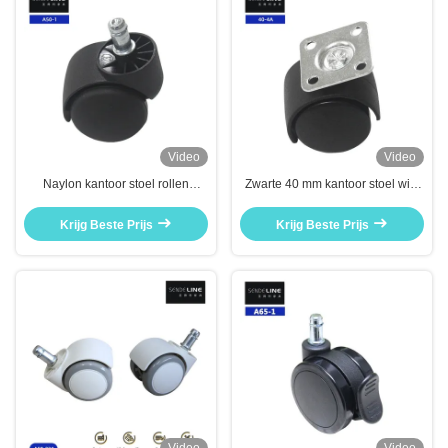
Video
Video
Naylon kantoor stoel rollen
Zwarte 40 mm kantoor stoel wiel
vervanging 200 kg laadvermogen
vervangende katrol voor een
universele stille wiel
soepele beweging
Krijg Beste Prijs
Krijg Beste Prijs