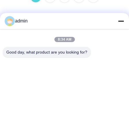
admin
Snel contact
8:34 AM
Adres
Good day, what product are you looking for?
38 Shafu Avenue, Longjiang Town, Shunde District, Foshan
City, provincie Guangdong, China
Tel.:
86-189-0281-4284
E-mail
mocailing@sendeline.com