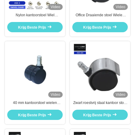
Video
Video
Nylon kantoorstoel Wiel
Office Draaiende stoel Wielen
vervanging 50mm Ring / draad
vervanging 40mm Wiel Hub
Cardan Bifma Test
Zwarte katrol Cardan Wiel
Krijg Beste Prijs
Krijg Beste Prijs
Video
Video
40 mm kantoorstoel wielen
Zwart roestvrij staal kantoor stoel
vervanging Nylon universele
Ruit vervangen Nylon 50mm stil
kantoorstoel wielen
wiel
Krijg Beste Prijs
Krijg Beste Prijs