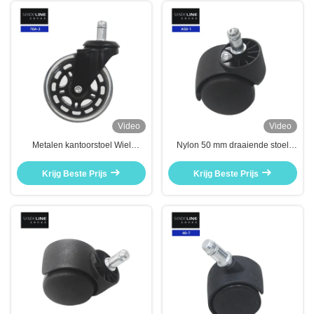
Video
Video
Metalen kantoorstoel Wiel
Nylon 50 mm draaiende stoel
vervanging 75 mm Medische
wielen vervanging circlip / draad
draaiende stoel Wiel vervanging
universele rolwielen
Krijg Beste Prijs
Krijg Beste Prijs