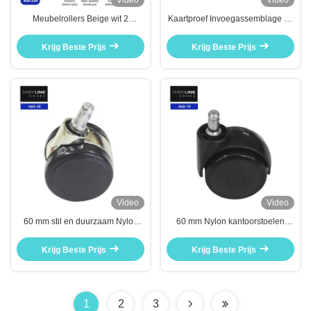
Video
Video
Meubelrollers Beige wit 2
Kaartproef Invoegassemblage 65
"50mmPU wielen Nylon
mm kantoorstoel Caster voor
kantoorstoel Mute rollers
gemakkelijke mobiliteit en
Krijg Beste Prijs
Krijg Beste Prijs
universele wiel
duurzame wielen
Video
Video
60 mm stil en duurzaam Nylon
60 mm Nylon kantoorstoelen
stoel wiel vervangen met kaart
Wielen vervangend meubilair
test insert
Mute casters
Krijg Beste Prijs
Krijg Beste Prijs
1
2
3