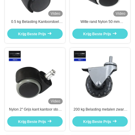
Video
Video
0.5 kg Belasting Kantoorstoel
Witte rand Nylon 50 mm
Ruitvervangend Nylon 50 mm 5
kantoorstoel Ruiter Wiel
Wielen Kantoorstoel katrol
vervanging Bifma Test
Krijg Beste Prijs
Krijg Beste Prijs
Video
Nylon 2" Grijs kant kantoor stoel
200 kg Belasting metalen zwarte
Wiel vervangende stoel rollers
kantoorstoel Hub vervangende
50mm Diameter
medische universele wiel
Krijg Beste Prijs
Krijg Beste Prijs