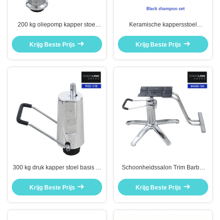
200 kg oliepomp kapper stoel
Keramische kappersstoel
basis gietijzer chroom salon stoel
vervangende onderdelen voor
hydraulische basis
kappersstoel shampoo tray
Krijg Beste Prijs
Krijg Beste Prijs
300 kg druk kapper stoel basis lift
Schoonheidssalon Trim Barber
olie pomp gietijzer chroom
Stoel Accessoires
hydraulische pomp
Chroomgeplatte vijf sterren basis
Krijg Beste Prijs
Krijg Beste Prijs