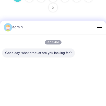
admin
Snel contact
6:14 AM
Adres
Good day, what product are you looking for?
38 Shafu Avenue, Longjiang Town, Shunde District, Foshan
City, provincie Guangdong, China
Tel.:
86-189-0281-4284
E-mail
mocailing@sendeline.com