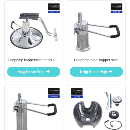
Oliepomp kapperstoel basis slag
Oliepomp Staal kapper stoel
110 mm kapper
onderdelen elektroplaat geslagen
schoonheidssalon stoel
85 mm schoonheidssalon stoel
Krijg Beste Prijs
Krijg Beste Prijs
accessoires
basis