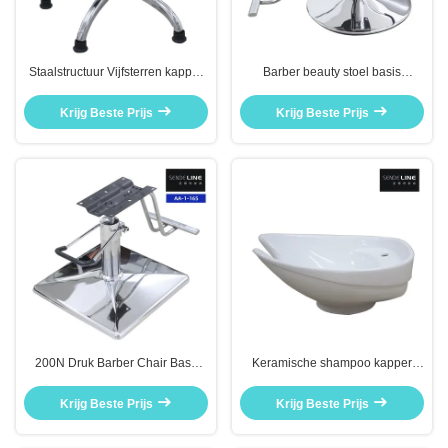
Staalstructuur Vijfsterren kapper
Barber beauty stoel basis
stoel basis assemblage salon
vervanging slag 165mm
stoel basis plaat
oliepomp schijf basis
Krijg Beste Prijs
Krijg Beste Prijs
200N Druk Barber Chair Base
Keramische shampoo kapper
Assembly Steel Salon Chair Base
stoel onderdelen wit kleur
vervanging
510x600x230mm
Krijg Beste Prijs
Krijg Beste Prijs