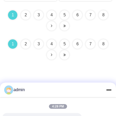
Kenmerken Ondersteunend voor
Lange Werkuren
1
2
3
4
5
6
7
8
1
2
3
4
5
6
7
8
admin
Snel contact
4:28 PM
Adres