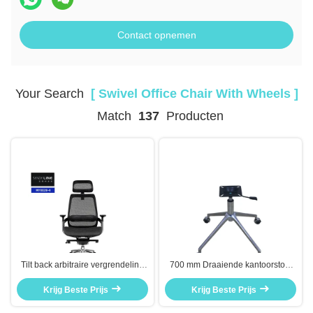
Contact opnemen
Your Search
[ Swivel Office Chair With Wheels ]
Match
137
Producten
Tilt back arbitraire vergrendeling
700 mm Draaiende kantoorstoel
zwarte draaibare kantoorstoel met
Metalen basis Aluminium legering
aluminium legering basis
Krijg Beste Prijs
Gietgiet geïntegreerd gieten
Krijg Beste Prijs