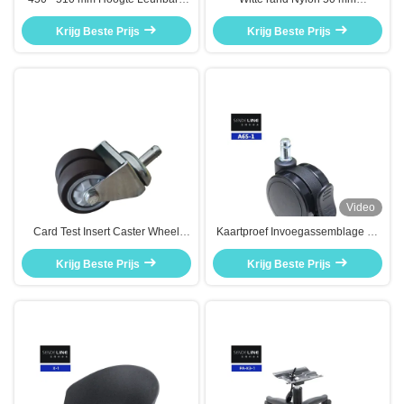
kantoorstoel Verstelbare moderne
kantoorstoel Ruiter Wiel
draaiende kantoorstoel
Krijg Beste Prijs
vervanging Bifma Test
Krijg Beste Prijs
Video
Card Test Insert Caster Wheel
Kaartproef Invoegassemblage 65
voor kantoorstoel en medisch
mm kantoorstoel Caster voor
karretje TPR zachte lijm 45MM
Krijg Beste Prijs
gemakkelijke mobiliteit en
Krijg Beste Prijs
diameter
duurzame wielen