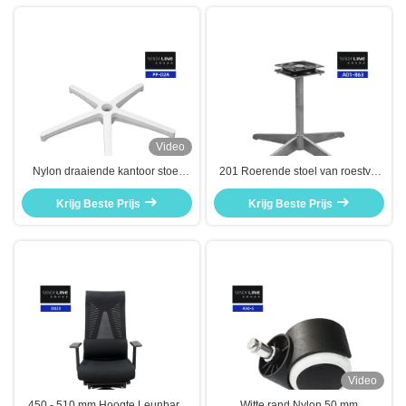
Video
Nylon draaiende kantoor stoel
201 Roerende stoel van roestvrij
basis verstelbare vijf sterren stoel
staal met elektroplaten voet
benen lumbale steun
Krijg Beste Prijs
Krijg Beste Prijs
Video
450 - 510 mm Hoogte Leunbare
Witte rand Nylon 50 mm