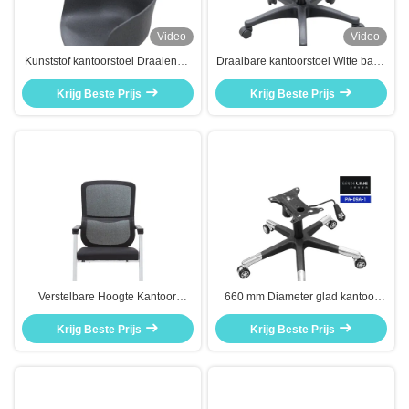
Video
Video
Kunststof kantoorstoel Draaiende
Draaibare kantoorstoel Witte basis
stoel Stoelkoffer Kunststof stoel
Verstelbare Nylon
accessoires Zwart wit
Krijg Beste Prijs
Vijfsterrenvoeten Met Rollers
Krijg Beste Prijs
Verstelbare Hoogte Kantoor
660 mm Diameter glad kantoor
Draaistoel 9,11 kg Gewicht
stoel Wielbasis vervanging 360
580×670×1030 Afmetingen
Krijg Beste Prijs
Krijg Beste Prijs
graden draaien
Ergonomische Comfortabele
Zitting voor Werkplekken