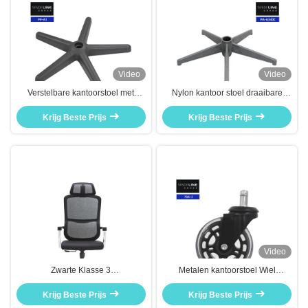
Video
Video
Verstelbare kantoorstoel met
Nylon kantoor stoel draaibare
draaiende basis Nylon-plastic
basis vijf sterren voet stoel benen
vijfsterrenstoel zonder wielen
Krijg Beste Prijs
Diameter 660mm 600mm
Krijg Beste Prijs
Video
Zwarte Klasse 3
Metalen kantoorstoel Wiel
Explosiebestendige Gaslift
vervanging 75 mm Medische
Draaistoel voor Kantoor met
Krijg Beste Prijs
draaiende stoel Wiel vervanging
Krijg Beste Prijs
Armleuningen Ergonomische