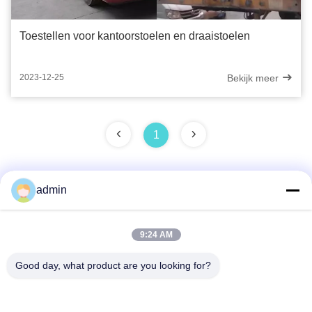
Toestellen voor kantoorstoelen en draaistoelen
Bekijk meer
2023-12-25
1
admin
Snel contact
9:24 AM
Adres
Good day, what product are you looking for?
38 Shafu Avenue, Longjiang Town, Shunde District, Foshan
City, provincie Guangdong, China
Tel.: