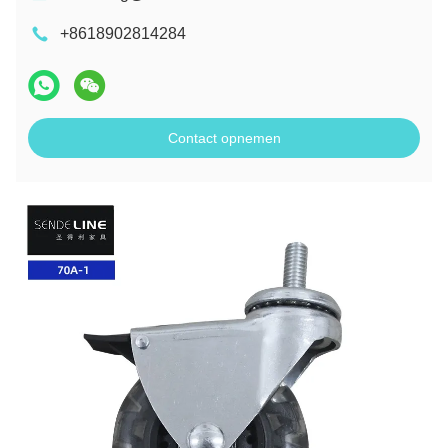
+8618902814284
Contact opnemen