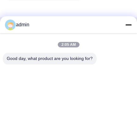
admin
Snel contact
2:05 AM
Adres
38 Shafu Avenue, Longjiang Town, Shunde District, Foshan
Good day, what product are you looking for?
City, provincie Guangdong, China
Tel.:
86-189-0281-4284
E-mail
mocailing@sendeline.com