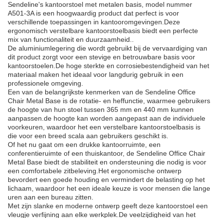
Sendeline's kantoorstoel met metalen basis, model nummer
A501-3A is een hoogwaardig product dat perfect is voor
verschillende toepassingen in kantooromgevingen.Deze
ergonomisch verstelbare kantoorstoelbasis biedt een perfecte
mix van functionaliteit en duurzaamheid..
De aluminiumlegering die wordt gebruikt bij de vervaardiging van
dit product zorgt voor een stevige en betrouwbare basis voor
kantoorstoelen.De hoge sterkte en corrosiebestendigheid van het
materiaal maken het ideaal voor langdurig gebruik in een
professionele omgeving.
Een van de belangrijkste kenmerken van de Sendeline Office
Chair Metal Base is de rotatie- en heffunctie, waarmee gebruikers
de hoogte van hun stoel tussen 365 mm en 440 mm kunnen
aanpassen.de hoogte kan worden aangepast aan de individuele
voorkeuren, waardoor het een verstelbare kantoorstoelbasis is
die voor een breed scala aan gebruikers geschikt is.
Of het nu gaat om een drukke kantoorruimte, een
conferentieruimte of een thuiskantoor, de Sendeline Office Chair
Metal Base biedt de stabiliteit en ondersteuning die nodig is voor
een comfortabele zitbeleving.Het ergonomische ontwerp
bevordert een goede houding en vermindert de belasting op het
lichaam, waardoor het een ideale keuze is voor mensen die lange
uren aan een bureau zitten.
Met zijn slanke en moderne ontwerp geeft deze kantoorstoel een
vleugje verfijning aan elke werkplek.De veelzijdigheid van het