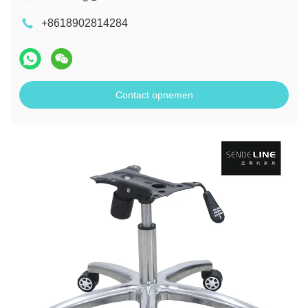
+8618902814284
Contact opnemen