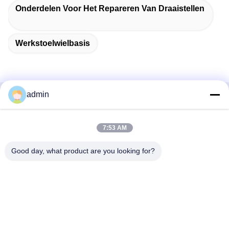
Onderdelen Voor Het Repareren Van Draaistellen
Werkstoelwielbasis
admin
Snel contact
7:53 AM
Adres
38 Shafu Avenue, Longjiang Town, Shunde District, Foshan
Good day, what product are you looking for?
City, provincie Guangdong, China
Tel.:
86-189-0281-4284
E-mail
mocailing@sendeline.com