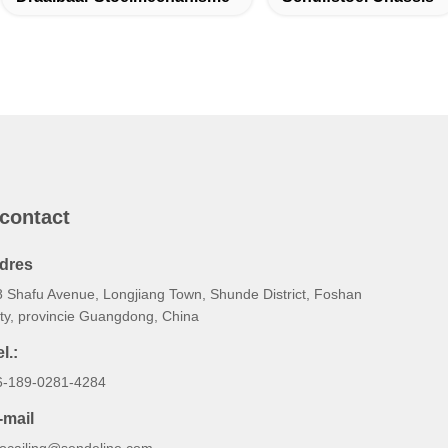
 contact
dres
8 Shafu Avenue, Longjiang Town, Shunde District, Foshan
ity, provincie Guangdong, China
l.:
6-189-0281-4284
-mail