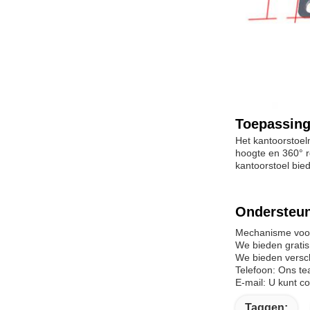
Toepassing
Het kantoorstoel
hoogte en 360° ro
kantoorstoel biedt
Ondersteun
Mechanisme voor
We bieden grati
We bieden versch
Telefoon: Ons t
E-mail: U kunt 
Taggen: