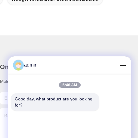
admin
Onze Nieuwsbrief
Meld je aan voor onze nieuwsbrief voor kortingen en meer.
6:46 AM
Good day, what product are you looking 
for?