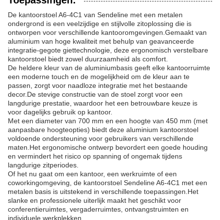
De kantoorstoel A6-4C1 van Sendeline met een metalen
ondergrond is een veelzijdige en stijlvolle zitoplossing die is
ontworpen voor verschillende kantooromgevingen.Gemaakt van
aluminium van hoge kwaliteit met behulp van geavanceerde
integratie-gegote giettechnologie, deze ergonomisch verstelbare
kantoorstoel biedt zowel duurzaamheid als comfort.
De heldere kleur van de aluminiumbasis geeft elke kantoorruimte
een moderne touch en de mogelijkheid om de kleur aan te
passen, zorgt voor naadloze integratie met het bestaande
decor.De stevige constructie van de stoel zorgt voor een
langdurige prestatie, waardoor het een betrouwbare keuze is
voor dagelijks gebruik op kantoor.
Met een diameter van 700 mm en een hoogte van 450 mm (met
aanpasbare hoogteopties) biedt deze aluminium kantoorstoel
voldoende ondersteuning voor gebruikers van verschillende
maten.Het ergonomische ontwerp bevordert een goede houding
en vermindert het risico op spanning of ongemak tijdens
langdurige zitperiodes.
Of het nu gaat om een kantoor, een werkruimte of een
coworkingomgeving, de kantoorstoel Sendeline A6-4C1 met een
metalen basis is uitstekend in verschillende toepassingen.Het
slanke en professionele uiterlijk maakt het geschikt voor
conferentieruimtes, vergaderruimtes, ontvangstruimten en
individuele werkplekken.