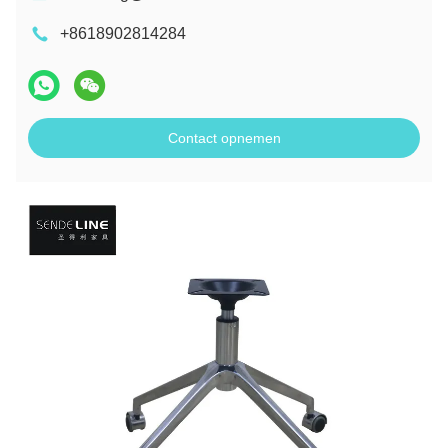
+8618902814284
Contact opnemen