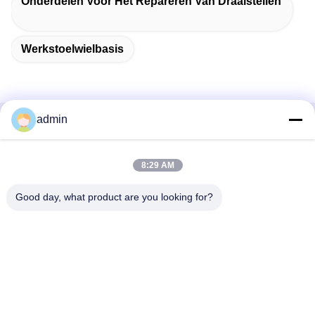
Onderdelen Voor Het Repareren Van Draaistellen
Werkstoelwielbasis
admin
Snel contact
8:29 AM
Adres
38 Shafu Avenue, Longjiang Town, Shunde District, Foshan
Good day, what product are you looking for?
City, provincie Guangdong, China
Tel.:
86-189-0281-4284
E-mail
mocailing@sendeline.com