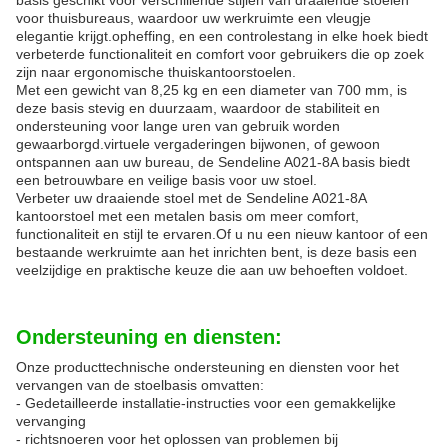
basis geschikt voor verschillende stijlen van draaiende stoelen
voor thuisbureaus, waardoor uw werkruimte een vleugje
elegantie krijgt.opheffing, en een controlestang in elke hoek biedt
verbeterde functionaliteit en comfort voor gebruikers die op zoek
zijn naar ergonomische thuiskantoorstoelen.
Met een gewicht van 8,25 kg en een diameter van 700 mm, is
deze basis stevig en duurzaam, waardoor de stabiliteit en
ondersteuning voor lange uren van gebruik worden
gewaarborgd.virtuele vergaderingen bijwonen, of gewoon
ontspannen aan uw bureau, de Sendeline A021-8A basis biedt
een betrouwbare en veilige basis voor uw stoel.
Verbeter uw draaiende stoel met de Sendeline A021-8A
kantoorstoel met een metalen basis om meer comfort,
functionaliteit en stijl te ervaren.Of u nu een nieuw kantoor of een
bestaande werkruimte aan het inrichten bent, is deze basis een
veelzijdige en praktische keuze die aan uw behoeften voldoet.
Ondersteuning en diensten:
Onze producttechnische ondersteuning en diensten voor het
vervangen van de stoelbasis omvatten:
- Gedetailleerde installatie-instructies voor een gemakkelijke
vervanging
- richtsnoeren voor het oplossen van problemen bij