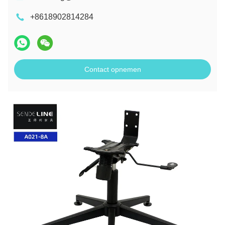
+8618902814284
Contact opnemen