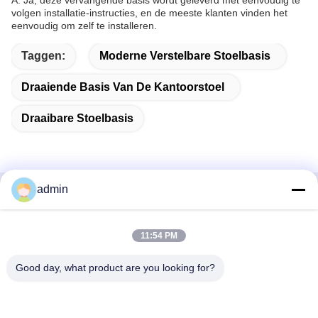
A: Ja, deze vervangende basis wordt geleverd met eenvoudig te
volgen installatie-instructies, en de meeste klanten vinden het
eenvoudig om zelf te installeren.
Taggen:
Moderne Verstelbare Stoelbasis
Draaiende Basis Van De Kantoorstoel
Draaibare Stoelbasis
admin
Snel contact
11:54 PM
Adres
38 Shafu Avenue, Longjiang Town, Shunde District, Foshan
Good day, what product are you looking for?
City, provincie Guangdong, China
Tel.: