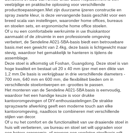
veelzijdige en praktische oplossing voor verschillende
producttoepassingen.Met zijn duurzame ijzeren constructie en
spray zwarte kleur, is deze vervangende basis geschikt voor een
breed scala van instellingen, waaronder home offices, bureaus
en stoelen sets, en ergonomische home office stoelen.
Of u nu een comfortabele werkruimte in uw thuiskantoor
aanmaakt of de zitruimte in een professionele omgeving
verbetert, de Sendeline A021-5BA-basis biedt een betrouwbare
basis.met een gewicht van 2.4kg, deze basis is lichtgewicht maar
stevig, waardoor het gemakkelijk te hanteren is tijdens de
assemblage.
Deze stoel is afkomstig uit Foshan, Guangdong. Deze stoel is van
hoge kwaliteit en bestaat uit 20 x 40 mm ijzer met een dikte van
1,2 mm.De basis is verkrijgbaar in drie verschillende diameters -
700 mm, 640 mm en 600 mm, die flexibiliteit bieden om in
verschillende stoelontwerpen en -groottes te passen.
Het monteren van de Sendeline A021-5BA basis is eenvoudig,
waardoor het een handige keuze is voor drukke
kantooromgevingen of DIY-enthousiastelingen.De strakke
sprayzwarte afwerking geeft een moderne touch aan elke
kantooromgeving, naadloos te combineren met verschillende
stijlen van decor.
Of u nu het comfort en de functionaliteit van uw draaiende stoel in
huis wilt verbeteren, uw bureau en stoel set wilt upgraden voor
een betere ergonomie, of gewoon een versleten stoelbasis wilt