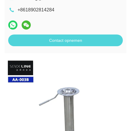
+8618902814284
Contact opnemen