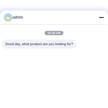
admin
Snel contact
10:36 AM
Adres
38 Shafu Avenue, Longjiang Town, Shunde District, Foshan
Good day, what product are you looking for?
City, provincie Guangdong, China
Tel.:
86-189-0281-4284
E-mail
mocailing@sendeline.com