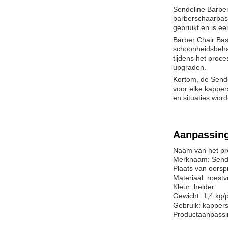
Sendeline Barber
barberschaarbasi
gebruikt en is e
Barber Chair Bas
schoonheidsbehan
tijdens het proc
upgraden.
Kortom, de Sendel
voor elke kapper
en situaties wor
Aanpassin
Naam van het pro
Merknaam: Send
Plaats van oors
Materiaal: roestvr
Kleur: helder
Gewicht: 1,4 kg/
Gebruik: kappers
Productaanpassi