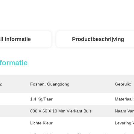
il Informatie
Productbeschrijving
nformatie
n:
Foshan, Guangdong
Gebruik:
1.4 Kg/paar
Materiaal:
600 X 60 X 10 Mm Vierkant Buis
Naam Van 
Lichte Kleur
Levering 