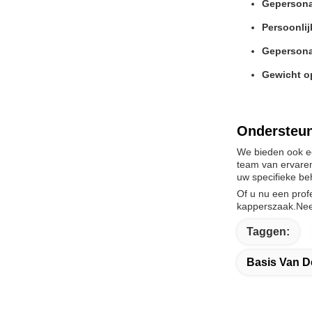
Gepersonal
Persoonlij
Gepersona
Gewicht o
Ondersteun
We bieden ook ee
team van ervaren
uw specifieke be
Of u nu een prof
kapperszaak.Nee
Taggen:
Basis Van D