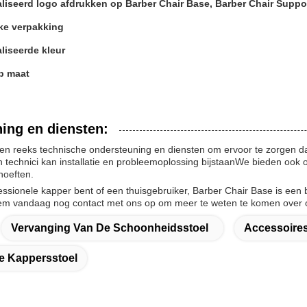
iseerd logo afdrukken op Barber Chair Base, Barber Chair Suppo
ke verpakking
liseerde kleur
p maat
ing en diensten:
n reeks technische ondersteuning en diensten om ervoor te zorgen dat 
 technici kan installatie en probleemoplossing bijstaanWe bieden ook
hoeften.
essionele kapper bent of een thuisgebruiker, Barber Chair Base is een 
m vandaag nog contact met ons op om meer te weten te komen over o
Vervanging Van De Schoonheidsstoel
Accessoire
e Kappersstoel