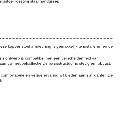
sstoel roestvrij staal handgreep
ze kapper stoel armleuning is gemakkelijk te installeren en de
is ontwerp is compatibel met een verscheidenheid van
an uw meubelcollectie.De basisstructuur is stevig en robuust,
comfortabele en veilige ervaring wil bieden aan zijn klanten.De
t.