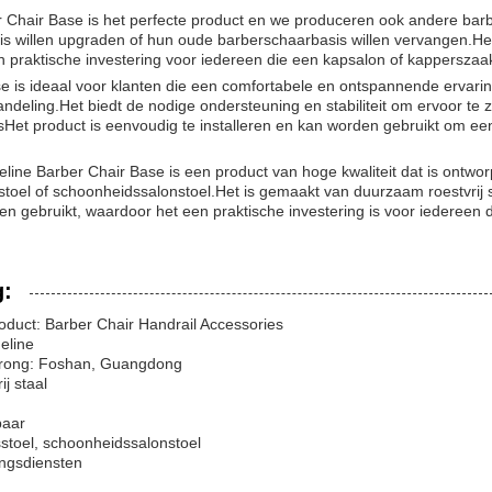
 Chair Base is het perfecte product en we produceren ook andere bar
s willen upgraden of hun oude barberschaarbasis willen vervangen.Het
en praktische investering voor iedereen die een kapsalon of kapperszaak
e is ideaal voor klanten die een comfortabele en ontspannende ervarin
deling.Het biedt de nodige ondersteuning en stabiliteit om ervoor te z
esHet product is eenvoudig te installeren en kan worden gebruikt om e
ine Barber Chair Base is een product van hoge kwaliteit dat is ontworp
stoel of schoonheidssalonstoel.Het is gemaakt van duurzaam roestvrij s
den gebruikt, waardoor het een praktische investering is voor iedereen
g:
duct: Barber Chair Handrail Accessories
eline
prong: Foshan, Guangdong
ij staal
paar
stoel, schoonheidssalonstoel
ngsdiensten