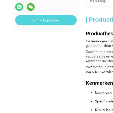
Markeren:
Product
Contact opnemen
Productbes
De leuningen zij
glanzende kleur 
Daarnaast produc
kappersstoelen e
waardoor uw stoel 
Investeren in on
basis is makkelij
Kenmerken
Naam van 
Specificat
Kleur: hel