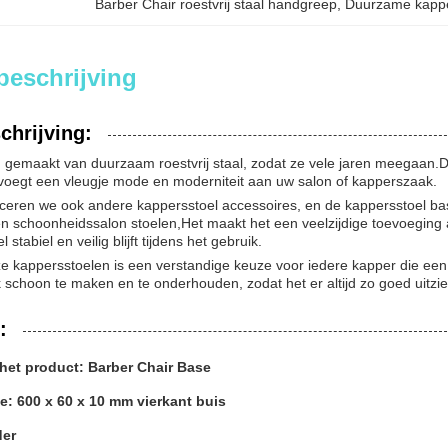
Barber Chair roestvrij staal handgreep
, 
Duurzame kapper
beschrijving
chrijving:
n gemaakt van duurzaam roestvrij staal, zodat ze vele jaren meegaan.De
voegt een vleugje mode en moderniteit aan uw salon of kapperszaak.
eren we ook andere kappersstoel accessoires, en de kappersstoel bas
n schoonheidssalon stoelen,Het maakt het een veelzijdige toevoeging a
stabiel en veilig blijft tijdens het gebruik.
ze kappersstoelen is een verstandige keuze voor iedere kapper die een 
k schoon te maken en te onderhouden, zodat het er altijd zo goed uitzie
:
het product: Barber Chair Base
ie: 600 x 60 x 10 mm vierkant buis
der