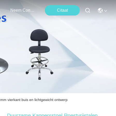
ten
Neem Contact Met Ons Op
Citaat
 mm vierkant buis en lichtgewicht ontwerp
Duurzame Kappersstoel Roestvrijstalen