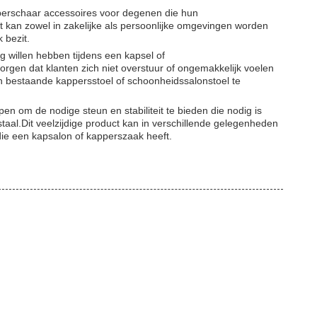
berschaar accessoires voor degenen die hun
 kan zowel in zakelijke als persoonlijke omgevingen worden
 bezit.
g willen hebben tijdens een kapsel of
orgen dat klanten zich niet overstuur of ongemakkelijk voelen
en bestaande kappersstoel of schoonheidssalonstoel te
en om de nodige steun en stabiliteit te bieden die nodig is
taal.Dit veelzijdige product kan in verschillende gelegenheden
 die een kapsalon of kapperszaak heeft.