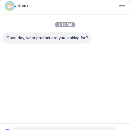
admin
Snel contact
1:15 AM
Adres
38 Shafu Avenue, Longjiang Town, Shunde District, Foshan
Good day, what product are you looking for?
City, provincie Guangdong, China
Tel.:
86-189-0281-4284
E-mail
mocailing@sendeline.com
Privacybeleid
|
Sitemap
| De Goede Kwaliteit van China
Vervanging van de basis van de kantoorstoel Leverancier.
Copyright © 2023-2026 Foshan Saint-Deli Household Articles