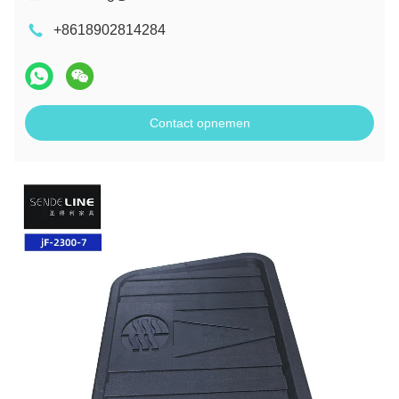
+8618902814284
Contact opnemen