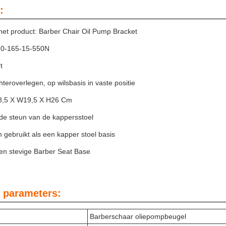
:
et product: Barber Chair Oil Pump Bracket
60-165-15-550N
t
hteroverlegen, op wilsbasis in vaste positie
8,5 X W19,5 X H26 Cm
 de steun van de kappersstoel
gebruikt als een kapper stoel basis
n stevige Barber Seat Base
 parameters:
Barberschaar oliepompbeugel