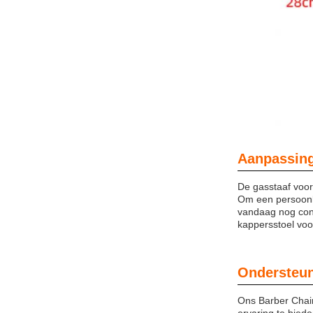
Aanpassin
De gasstaaf voor
Om een persoonli
vandaag nog con
kappersstoel voo
Ondersteun
Ons Barber Chai