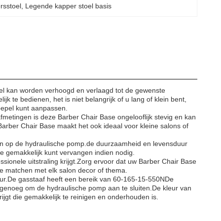
rsstoel
, 
Legende kapper stoel basis
oel kan worden verhoogd en verlaagd tot de gewenste
te bedienen, het is niet belangrijk of u lang of klein bent,
oepel kunt aanpassen.
fmetingen is deze Barber Chair Base ongelooflijk stevig en kan
rber Chair Base maakt het ook ideaal voor kleine salons of
ten op de hydraulische pomp.de duurzaamheid en levensduur
ze gemakkelijk kunt vervangen indien nodig.
sionele uitstraling krijgt.Zorg ervoor dat uw Barber Chair Base
te matchen met elk salon decor of thema.
tuur.De gasstaaf heeft een bereik van 60-165-15-550NDe
 genoeg om de hydraulische pomp aan te sluiten.De kleur van
rijgt die gemakkelijk te reinigen en onderhouden is.