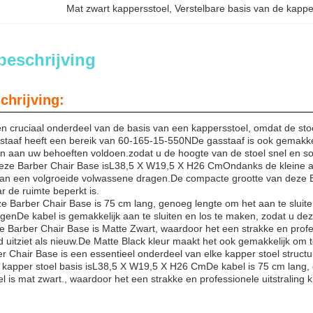
Mat zwart kappersstoel
, 
Verstelbare basis van de kappe
beschrijving
chrijving:
en cruciaal onderdeel van de basis van een kappersstoel, omdat de st
taaf heeft een bereik van 60-165-15-550NDe gasstaaf is ook gemakkelijk 
n aan uw behoeften voldoen.zodat u de hoogte van de stoel snel en s
eze Barber Chair Base is
L38,5 X W19,5 X H26 Cm
Ondanks de kleine a
van een volgroeide volwassene dragen.De compacte grootte van deze Ba
r de ruimte beperkt is.
e Barber Chair Base is 75 cm lang, genoeg lengte om het aan te slui
genDe kabel is gemakkelijk aan te sluiten en los te maken, zodat u de
e Barber Chair Base is Matte Zwart, waardoor het een strakke en profes
d uitziet als nieuw.De Matte Black kleur maakt het ook gemakkelijk om 
r Chair Base is een essentieel onderdeel van elke kapper stoel struc
kapper stoel basis is
L38,5 X W19,5 X H26 Cm
De kabel is 75 cm lang,
 is mat zwart., waardoor het een strakke en professionele uitstraling k