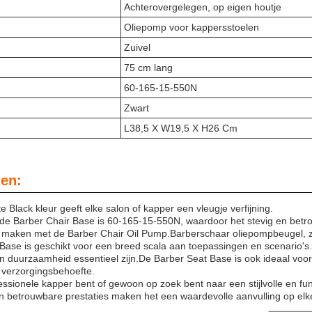
Achterovergelegen, op eigen houtje
Oliepomp voor kappersstoelen
Zuivel
75 cm lang
60-165-15-550N
Zwart
L38,5 X W19,5 X H26 Cm
en:
 Black kleur geeft elke salon of kapper een vleugje verfijning.
de Barber Chair Base is 60-165-15-550N, waardoor het stevig en betrou
 maken met de Barber Chair Oil Pump.Barberschaar oliepompbeugel, zij
Base is geschikt voor een breed scala aan toepassingen en scenario's. 
en duurzaamheid essentieel zijn.De Barber Seat Base is ook ideaal voor 
e verzorgingsbehoefte.
ssionele kapper bent of gewoon op zoek bent naar een stijlvolle en fun
n betrouwbare prestaties maken het een waardevolle aanvulling op elke