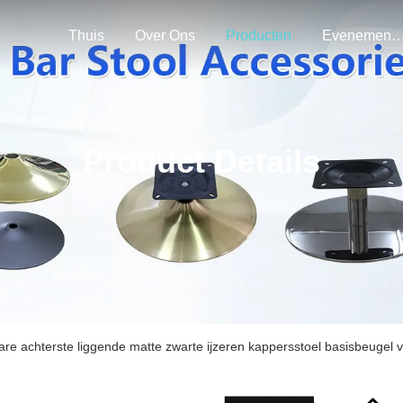
Thuis
Over Ons
Producten
Evenemen
Product Details
are achterste liggende matte zwarte ijzeren kappersstoel basisbeugel 