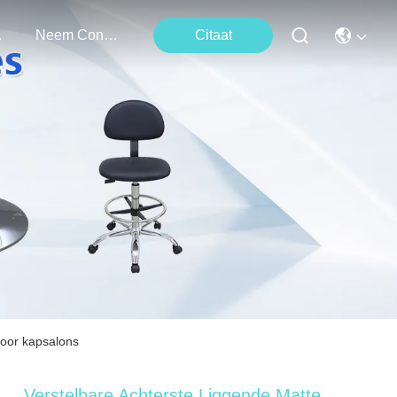
ten
Neem Contact Met Ons Op
Citaat
voor kapsalons
Verstelbare Achterste Liggende Matte