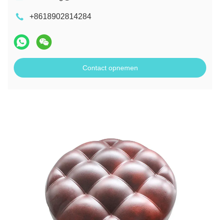
+8618902814284
Contact opnemen