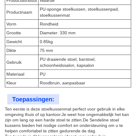
Productattribuut
Waarde
PU-sponge stoelkussen, stoelkussenpad,
Productnaam
stoelkussenmat
Vorm
Rondheid
Grootte
Diameter: 330 mm
Gewicht
0.85kg
Dikte
75 mm
PU draaiende stoel, barstoel,
Gebruik
schoonheidssalon, kapsalon
Materiaal
PU
Kleur
Roodbruin, aanpasbaar
Toepassingen:
Ten eerste is deze stoelkussenmat perfect voor gebruik in elke
omgeving thuis of op kantoor.Je weet hoe ongemakkelijk het kan
zijn om lang op een harde stoel te zitten.De Sendeline stoel
kussens bieden het nodige comfort en ondersteuning om u te
helpen comfortabel te zitten gedurende de dag.