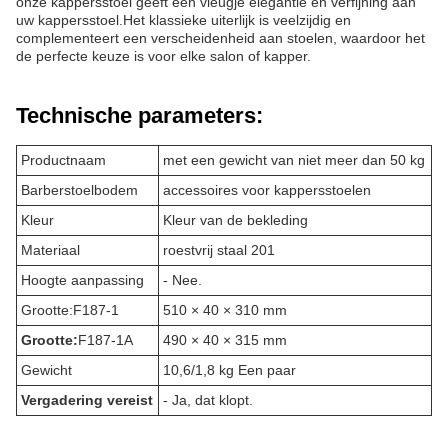
onze kappersstoel geeft een vleugje elegantie en verfijning aan
uw kappersstoel.Het klassieke uiterlijk is veelzijdig en
complementeert een verscheidenheid aan stoelen, waardoor het
de perfecte keuze is voor elke salon of kapper.
Technische parameters:
Productnaam
met een gewicht van niet meer dan 50 kg
Barberstoelbodem
accessoires voor kappersstoelen
Kleur
Kleur van de bekleding
Materiaal
roestvrij staal 201
Hoogte aanpassing
- Nee.
Grootte:
F187-1
510 × 40 × 310 mm
Grootte:
F187-1A
490 × 40 × 315 mm
Gewicht
10,6/1,8 kg Een paar
Vergadering vereist
- Ja, dat klopt.