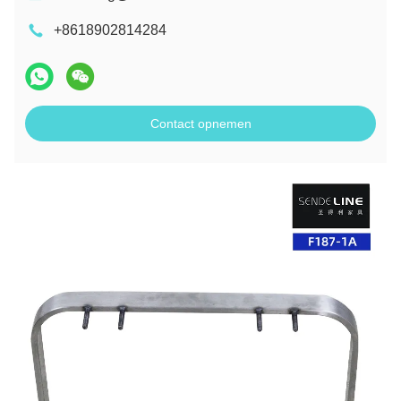
+8618902814284
Contact opnemen