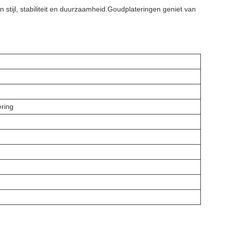
tijl, stabiliteit en duurzaamheid.
Goudplatering
en geniet van
ring