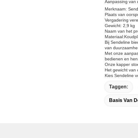
Aanpassing van d
Merknaam: Send
Plaats van oors
Vergadering verei
Gewicht: 2,9 kg
Naam van het pr
Materiaal:
Koudpl
Bij Sendeline bi
van duurzaamheid 
Met onze aanpassi
bedienen en hen 
Onze kapper stoe
Het gewicht van 
Kies Sendeline v
Taggen:
Basis Van D