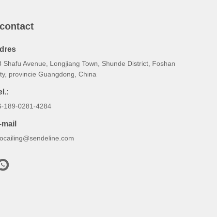
 contact
dres
8 Shafu Avenue, Longjiang Town, Shunde District, Foshan
ity, provincie Guangdong, China
l.:
6-189-0281-4284
-mail
ocailing@sendeline.com