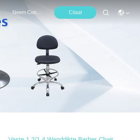
ten
Neem Contact Met Ons Op
Citaat
Vaste 1.2/1.4 Wanddikte Barber Chair