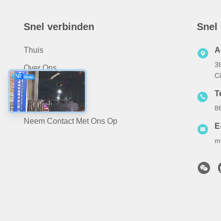
Snel verbinden
Snel
Thuis
A
3
Over Ons
C
Producten
Te
Nieuws
8
Neem Contact Met Ons Op
E
m