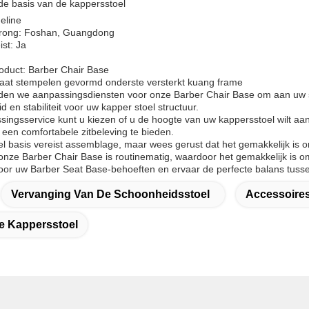
e basis van de kappersstoel
eline
prong: Foshan, Guangdong
st: Ja
oduct: Barber Chair Base
aat stempelen gevormd onderste versterkt kuang frame
eden we aanpassingsdiensten voor onze Barber Chair Base om aan uw 
en stabiliteit voor uw kapper stoel structuur.
ngsservice kunt u kiezen of u de hoogte van uw kappersstoel wilt aanpa
een comfortabele zitbeleving te bieden.
l basis vereist assemblage, maar wees gerust dat het gemakkelijk is om 
onze Barber Chair Base is routinematig, waardoor het gemakkelijk is o
oor uw Barber Seat Base-behoeften en ervaar de perfecte balans tussen 
Vervanging Van De Schoonheidsstoel
Accessoire
e Kappersstoel