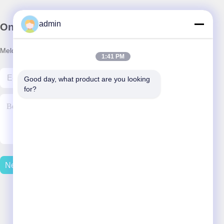
admin
Onze Nieuwsbrief
Meld je aan voor onze nieuwsbrief voor kortingen en meer.
1:41 PM
Good day, what product are you looking 
for?
Neem Contact Met Ons Op