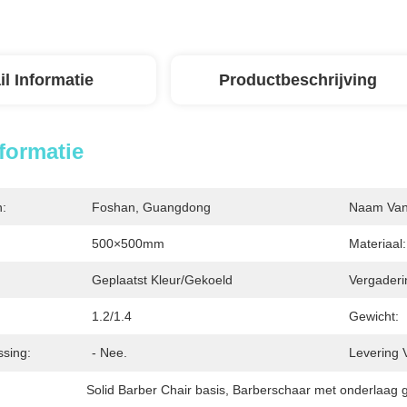
il Informatie
Productbeschrijving
nformatie
n:
Foshan, Guangdong
Naam Van 
500×500mm
Materiaal:
Geplaatst Kleur/gekoeld
Vergaderin
1.2/1.4
Gewicht:
sing:
- Nee.
Levering 
Solid Barber Chair basis
, 
Barberschaar met onderlaag g