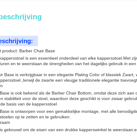
beschrijving
schrijving:
t product: Barber Chair Base
kappersstoel is een essentieel onderdeel van elke kappersstoel.Met zij
ren en te weerstaan de strengheden van het dagelijks gebruik in een
r Base is verkrijgbaar in een elegante Plating Color of klassiek Zwart,
appersstoel.,terwijl de zwarte een vleugje traditionele elegantie toevoegt
em
Base is ook bekend als de Barber Chair Bottom, omdat deze zich aan 
n stabiliteit voor de stoel, waardoor deze geschikt is voor zwaar gebr
de basis van de kappersstoel
Base is ontworpen voor een gemakkelijke montage, met alle benodigd
toelen op te zetten en te gebruiken.
rzaam
is gebouwd om de eisen van een drukke kapperswinkel te weerstaan.ee