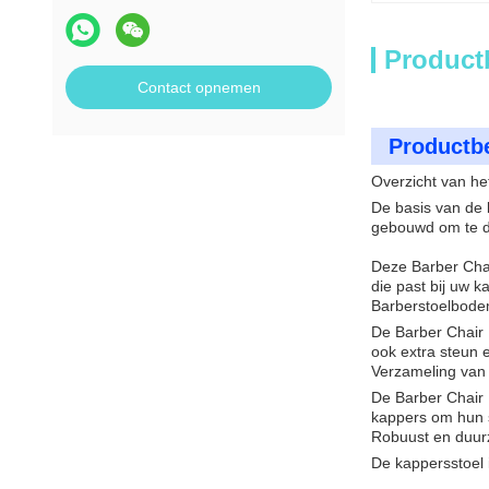
Product
Contact opnemen
Productbe
Overzicht van he
De basis van de 
gebouwd om te du
Deze Barber Chai
die past bij uw k
Barberstoelbod
De Barber Chair 
ook extra steun e
Verzameling van 
De Barber Chair 
kappers om hun s
Robuust en duu
De kappersstoel 