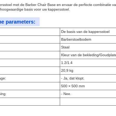
rsstoel met de Barber Chair Base en ervaar de perfecte combinatie van s
hoogwaardige basis voor uw kappersstoel.
he parameters:
De basis van de kappersstoel
Barberstoelbodem
Staal
Kleur van de bekleding/
Goudplate
1.2/1.4
20,9 kg
age:
- Ja, dat klopt.
500 × 500 mm
ing:
- Nee.