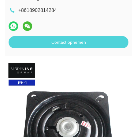
+8618902814284
Contact opnemen