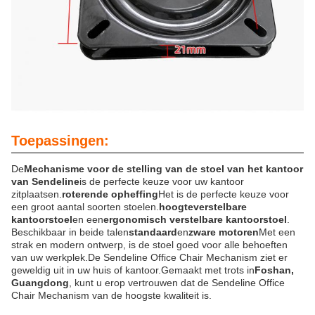
Toepassingen:
De
Mechanisme voor de stelling van de stoel van het kantoor
van Sendeline
is de perfecte keuze voor uw kantoor
zitplaatsen.
roterende opheffing
Het is de perfecte keuze voor
een groot aantal soorten stoelen.
hoogteverstelbare
kantoorstoel
en een
ergonomisch verstelbare kantoorstoel
.
Beschikbaar in beide talen
standaard
en
zware motoren
Met een
strak en modern ontwerp, is de stoel goed voor alle behoeften
van uw werkplek.De Sendeline Office Chair Mechanism ziet er
geweldig uit in uw huis of kantoor.Gemaakt met trots in
Foshan,
Guangdong
, kunt u erop vertrouwen dat de Sendeline Office
Chair Mechanism van de hoogste kwaliteit is.