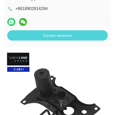
+8618902814284
Contact opnemen