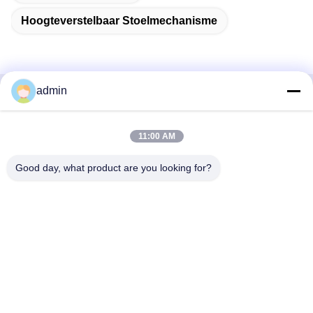
Hoogteverstelbaar Stoelmechanisme
admin
Snel contact
11:00 AM
Adres
38 Shafu Avenue, Longjiang Town, Shunde District, Foshan
Good day, what product are you looking for?
City, provincie Guangdong, China
Tel.:
86-189-0281-4284
E-mail
mocailing@sendeline.com