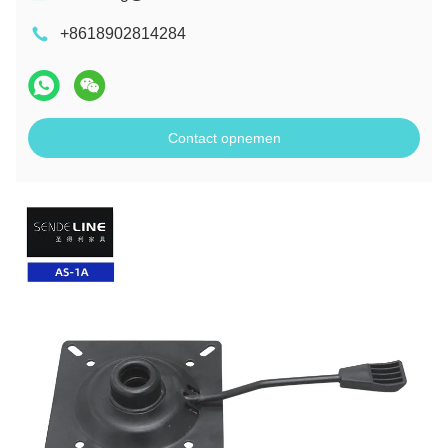
+8618902814284
Contact opnemen