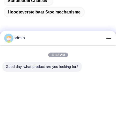
Schuifstoel Chassis
Hoogteverstelbaar Stoelmechanisme
admin
Snel contact
11:42 AM
Adres
38 Shafu Avenue, Longjiang Town, Shunde District, Foshan
Good day, what product are you looking for?
City, provincie Guangdong, China
Tel.:
86-189-0281-4284
E-mail
mocailing@sendeline.com