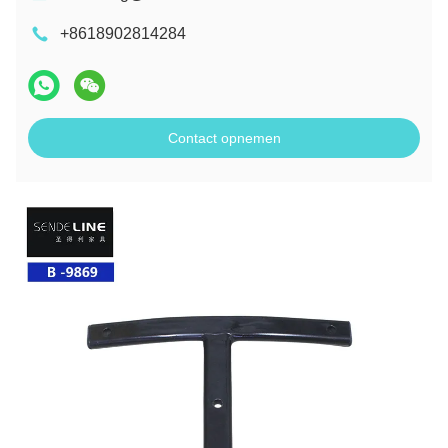
+8618902814284
Contact opnemen