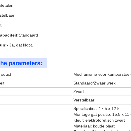
Metalen
stelbaar
t
paciteit:
Standaard
un:
- Ja, dat klopt.
he parameters:
roduct
Mechanisme voor kantoorstoel
eit
Standaard/Zwaar werk
Zwart
Verstelbaar
Specificaties: 17.5 x 12.5
Montage gat positie: 15,5 x 11
Kleur: elektroforetisch zwart
Materiaal: koude plaat