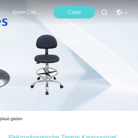
ten
Neem Contact Met Ons Op
Citaat
plaat gieten
Elektrophoretische Zwarte Kantoorstoel