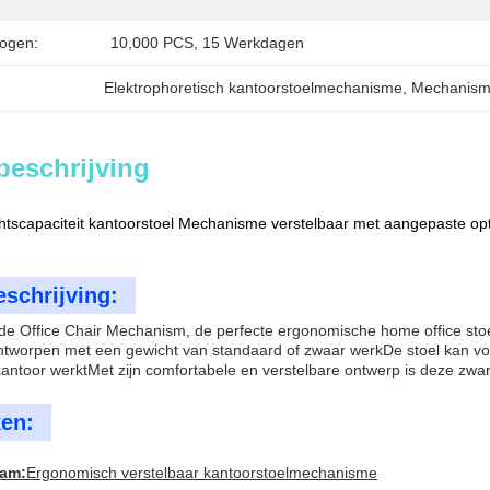
ogen:
10,000 PCS, 15 Werkdagen
Elektrophoretisch kantoorstoelmechanisme
, 
Mechanisme
beschrijving
tscapaciteit kantoorstoel Mechanisme verstelbaar met aangepaste optie
schrijving:
de Office Chair Mechanism, de perfecte ergonomische home office st
ontworpen met een gewicht van standaard of zwaar werkDe stoel kan vo
 kantoor werktMet zijn comfortabele en verstelbare ontwerp is deze zwa
en:
am:
Ergonomisch verstelbaar kantoorstoelmechanisme