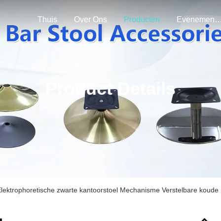
Thuis
Over Ons
Producten
Evenemen
Product Details
lektrophoretische zwarte kantoorstoel Mechanisme Verstelbare koude 