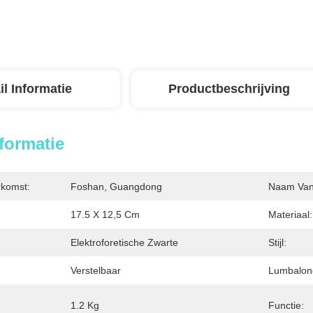
il Informatie
Productbeschrijving
nformatie
rkomst:
Foshan, Guangdong
Naam Van 
17.5 X 12,5 Cm
Materiaal:
Elektroforetische Zwarte
Stijl:
Verstelbaar
Lumbalond
1.2 Kg
Functie: