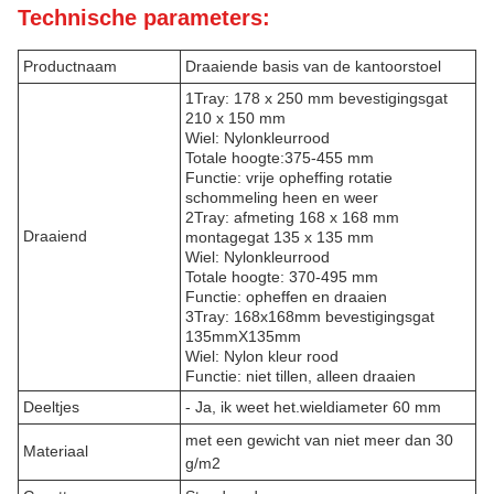
Technische parameters:
Productnaam
Draaiende basis van de kantoorstoel
1Tray: 178 x 250 mm bevestigingsgat
210 x 150 mm
Wiel: Nylonkleur
rood
Totale hoogte:375-455 mm
Functie: vrije opheffing rotatie
schommeling heen en weer
2Tray: afmeting 168 x 168 mm
Draaiend
montagegat 135 x 135 mm
Wiel: Nylonkleur
rood
Totale hoogte: 370-495 mm
Functie: opheffen en draaien
3Tray: 168x168mm bevestigingsgat
135mmX135mm
Wiel: Nylon kleur rood
Functie: niet tillen, alleen draaien
Deeltjes
- Ja, ik weet het.
wieldiameter 60 mm
met een gewicht van niet meer dan 30
Materiaal
g/m2