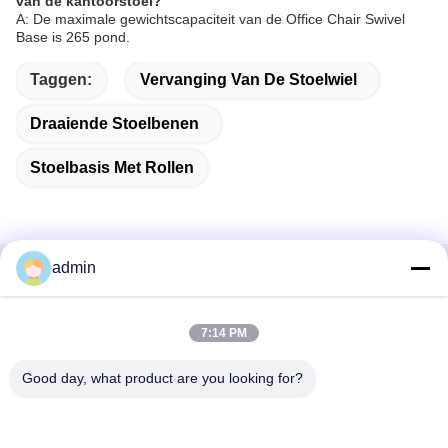
van de kantoorstoel?
A: De maximale gewichtscapaciteit van de Office Chair Swivel
Base is 265 pond.
Taggen:
Vervanging Van De Stoelwiel
Draaiende Stoelbenen
Stoelbasis Met Rollen
admin
Snel contact
7:14 PM
Adres
38 Shafu Avenue, Longjiang Town, Shunde District, Foshan
Good day, what product are you looking for?
City, provincie Guangdong, China
Tel.: