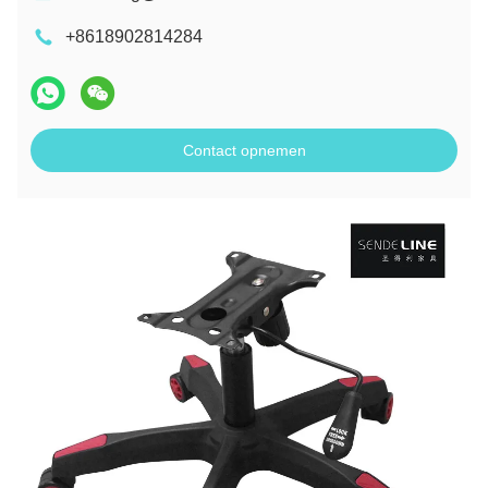
+8618902814284
Contact opnemen