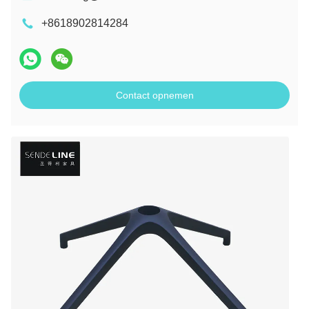
+8618902814284
Contact opnemen