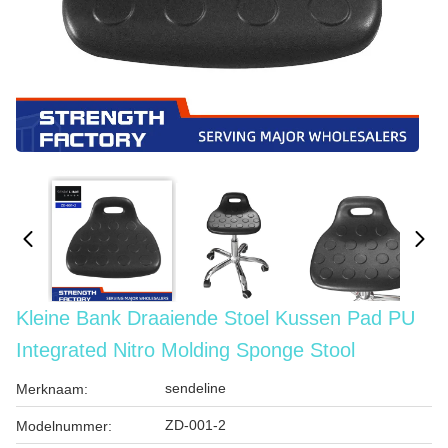
Kleine Bank Draaiende Stoel Kussen Pad PU
Integrated Nitro Molding Sponge Stool
sendeline
Merknaam:
ZD-001-2
Modelnummer: