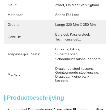
Kleur:
Zwart, Op Maat Verkrijgbaar
Materiaal:
Spons PU-Leer
Grootte:
Lange 320 Mm X 350 Mm
Barstoel, Kassierstoel, 
Gebruik:
Technicusstoel...
Bureaus, LABS, 
Toepasselijke Plaats:
Supermarkten, 
Schoonheidssalons, Kappers
Draaiende stoel kussens
, 
Geïntegreerde stoelkussing
, 
Markeren:
Draaibaar kleine bank 
kussens
Productbeschrijving
Kantoorstoel Draaiende stoel Accessoires PU Integrated Nitro