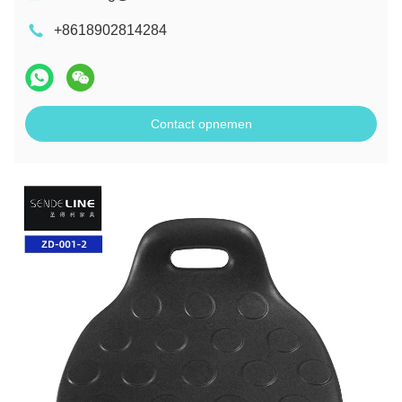
+8618902814284
Contact opnemen