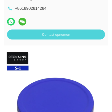
+8618902814284
Contact opnemen