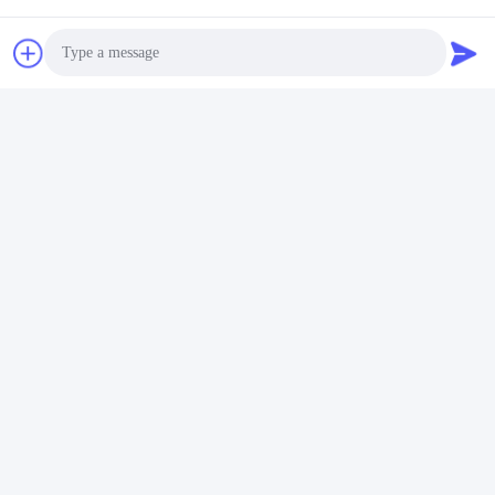
Photo
Video Call
Audio Call