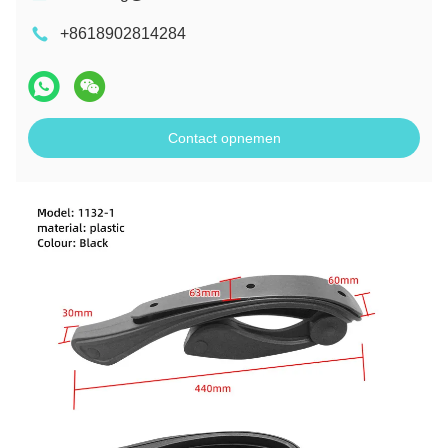
+8618902814284
Contact opnemen