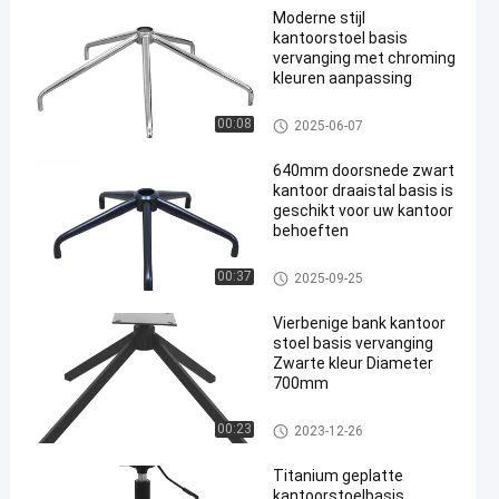
Moderne stijl
kantoorstoel basis
vervanging met chroming
kleuren aanpassing
Vervanging van de basis van
00:08
2025-06-07
de kantoorstoel
640mm doorsnede zwart
kantoor draaistal basis is
geschikt voor uw kantoor
behoeften
Vervanging van de basis van
00:37
2025-09-25
de kantoorstoel
Vierbenige bank kantoor
stoel basis vervanging
Zwarte kleur Diameter
700mm
Vervanging van de basis van
00:23
2023-12-26
de kantoorstoel
Titanium geplatte
kantoorstoelbasis