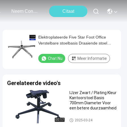
ten
Neem Contact Met Ons Op
Citaat
Elektroplateerde Five Star Foot Office
Verstelbare stoelbasis Draaiende stoel
accessoires
Chat Nu
Meer Informatie
Gerelateerde video's
IJzer Zwart / Plating Kleur
Kantoorstoel Basis
700mm Diameter Voor
een betere duurzaamheid
Vervanging van de basis van
00:17
2025-03-24
de kantoorstoel