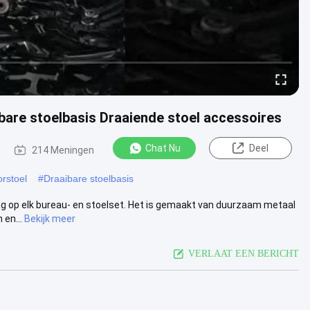
lbare stoelbasis Draaiende stoel accessoires
Chat Nu
Deel
6
214 Meningen
rstoel
#
Draaibare stoelbasis
ing op elk bureau- en stoelset. Het is gemaakt van duurzaam metaal
en...
Bekijk meer
VERLAAT EEN BERICHT